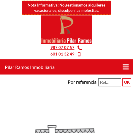
Nota Informativa: No gestionamos alquileres
vacacionales, disculpen las molestias.
987 07 07 57
601 01 32 49
Pilar Ramos Inmobiliaria
Por referencia